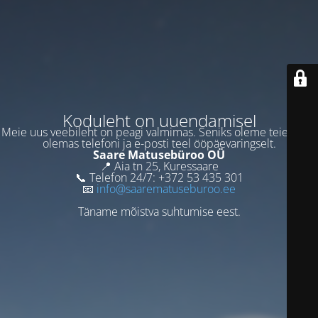
Koduleht on uuendamisel
Meie uus veebileht on peagi valmimas. Seniks oleme teie jaoks
olemas telefoni ja e-posti teel ööpäevaringselt.
Saare Matusebüroo OÜ
📍 Aia tn 25, Kuressaare
📞 Telefon 24/7: +372 53 435 301
📧
info@saarematuseburoo.ee
Täname mõistva suhtumise eest.